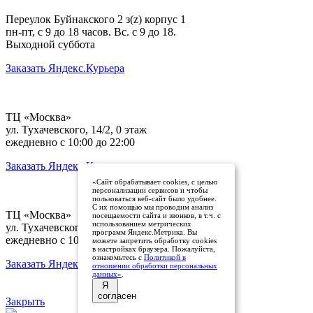
Переулок Буйнакского 2 з(z) корпус 1
пн-пт, с 9 до 18 часов. Вс. с 9 до 18.
Выходной суббота
Заказать Яндекс.Курьера
ТЦ «Москва»
ул. Тухачевского, 14/2, 0 этаж
ежедневно с 10:00 до 22:00
Заказать Яндекс.Курьера
«Сайт обрабатывает cookies, с целью
персонализации сервисов и чтобы
пользоваться веб-сайт было удобнее.
С их помощью мы проводим анализ
ТЦ «Москва»
посещаемости сайта и звонков, в т.ч. с
использованием метрических
ул. Тухачевского, 14/2, 0 этаж
программ Яндекс.Метрика. Вы
ежедневно с 10:00 до 22:00
можете запретить обработку cookies
в настройках браузера. Пожалуйста,
ознакомьтесь с
Политикой в
Заказать Яндекс.Курьера
отношении обработки персональных
данных»
.
Я
согласен
Закрыть